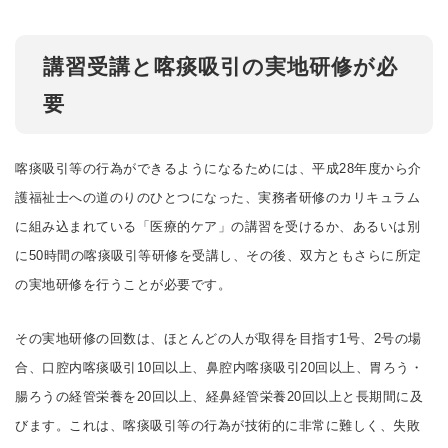
講習受講と喀痰吸引の実地研修が必
要
喀痰吸引等の行為ができるようになるためには、平成28年度から介
護福祉士への道のりのひとつになった、実務者研修のカリキュラム
に組み込まれている「医療的ケア」の講習を受けるか、あるいは別
に50時間の喀痰吸引等研修を受講し、その後、双方ともさらに所定
の実地研修を行うことが必要です。
その実地研修の回数は、ほとんどの人が取得を目指す1号、2号の場
合、口腔内喀痰吸引10回以上、鼻腔内喀痰吸引20回以上、胃ろう・
腸ろうの経管栄養を20回以上、経鼻経管栄養20回以上と長期間に及
びます。これは、喀痰吸引等の行為が技術的に非常に難しく、失敗