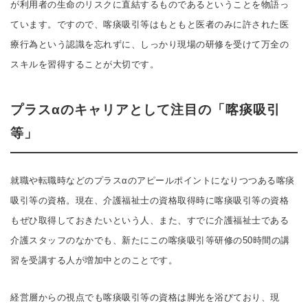
が利用者の生命のリスクに直結するものであるということを物語っ
ています。ですので、喀痰吸引等はもともと医者のみに許された医
療行為という認識を忘れずに、しっかり現場の研修を受けて万全の
スキルを習得することが大切です。
プラスαのキャリアとして注目の「喀痰吸引
等」
就職や転職時などのプラスαのアピールポイントになりつつある喀痰
吸引等の資格。現在、介護福祉士の資格取得時に喀痰吸引等の資格
もぜひ取得しておきたいという人、また、すでに介護福祉士である
介護スタッフのなかでも、新たにこの喀痰吸引等研修の50時間の講
習を受講する人が増加中とのことです。
経営層からの視点でも喀痰吸引等の資格は脚光を浴びており、現