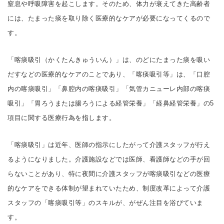
窒息や呼吸障害を起こします。そのため、体力が衰えてきた高齢者
には、たまった痰を取り除く医療的なケアが必要になってくるので
す。
「喀痰吸引（かくたんきゅういん）」は、のどにたまった痰を吸い
だすなどの医療的なケアのことであり、「喀痰吸引等」は、「口腔
内の喀痰吸引」「鼻腔内の喀痰吸引」「気管カニューレ内部の喀痰
吸引」「胃ろうまたは腸ろうによる経管栄養」「経鼻経管栄養」の5
項目に関する医療行為を指します。
「喀痰吸引」は近年、医師の指示にしたがって介護スタッフが行え
るようになりました。介護施設などでは医師、看護師などの手が回
らないことがあり、特に夜間に介護スタッフが喀痰吸引などの医療
的なケアをできる体制が望まれていたため、制度改革によって介護
スタッフの「喀痰吸引等」のスキルが、がぜん注目を浴びていま
す。